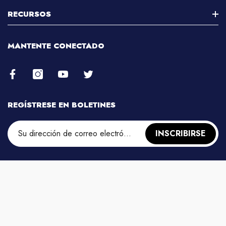
Microscopio Estéreo
RECURSOS
Atención Al Cliente
Microscopio Compuesto
Soporte De Ventas
Instrucciones/Manuales
MANTENTE CONECTADO
Microscopio Metalográfico
Soporte Técnico
Actualizaciones/descargas De Software
Cámara De Microscopio
Preguntas Frecuentes
Fuente De Luz De Microscopio
Certificaciones/certificados
Telescopios
REGÍSTRESE EN BOLETINES
Registro De Cuenta
Prismáticos
Mi Cuenta
Instrumentos De Medición
INSCRIBIRSE
Nuevos Productos
© 2026 © 2022 Ningbo Amz Instruments Co., Ltd. Todos los derechos
reservados.