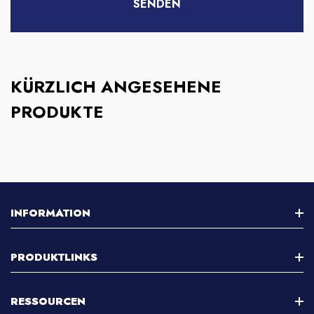
KÜRZLICH ANGESEHENE
PRODUKTE
INFORMATION
Über Uns
PRODUKTLINKS
Kontaktieren Sie Uns
Stereo -Mikroskop
RESSOURCEN
Kundenbetreuung