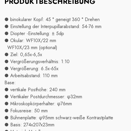
PRODUKTBESCHREIBUNG
● binokularer Kopf: 45 ° geneigt 360 ° Drehen
● Einstellung der Interpupillarabstand: 54-76 mm
● Diopter -Einstellung: ± 5dp
● Okular: WF10X/22 mm
WF10X/23 mm (optional)
● Ziel: 0,65x-6,5x
● Vergrößerungsverhältnis: 1:10
● Vergrößerung: 6.5x-65x
● Arbeitsabstand: 110 mm
Base:
● vertikale Posthöhe: 240 mm
● Vertikaler Postdurchmesser: φ32mm
● Mikroskopkörperhalter: φ76mm
● Fokusreise: 50 mm
● Bühnenplatte: φ95mm schwarz-weiße Kontrastplatte
● Basis: 274x207x23mm