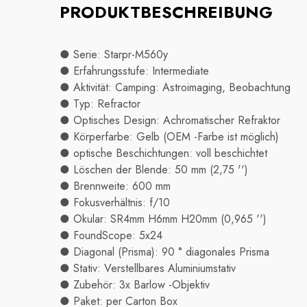
PRODUKTBESCHREIBUNG
● Serie: Starpr-M560y
● Erfahrungsstufe: Intermediate
● Aktivität: Camping: Astroimaging, Beobachtung
● Typ: Refractor
● Optisches Design: Achromatischer Refraktor
● Körperfarbe: Gelb (OEM -Farbe ist möglich)
● optische Beschichtungen: voll beschichtet
● Löschen der Blende: 50 mm (2,75 '')
● Brennweite: 600 mm
● Fokusverhältnis: f/10
● Okular: SR4mm H6mm H20mm (0,965 '')
● FoundScope: 5x24
● Diagonal (Prisma): 90 ° diagonales Prisma
● Stativ: Verstellbares Aluminiumstativ
● Zubehör: 3x Barlow -Objektiv
● Paket: per Carton Box