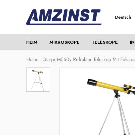
Deutsch
SPRACHE
English
HEIM
MIKROSKOPE
TELESKOPE
I
Español
Deutsch
Home
Starpr-M560y-Refraktor-Teleskop Mit Folsco
Русский