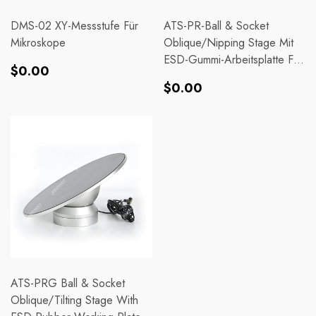
DMS-02 XY-Messstufe Für
ATS-PR-Ball & Socket
Mikroskope
Oblique/Nipping Stage Mit
ESD-Gummi-Arbeitsplatte Für
Normaler
$0.00
Mikroskop
Normaler
Preis
$0.00
Preis
ATS-PRG Ball & Socket
Oblique/Tilting Stage With