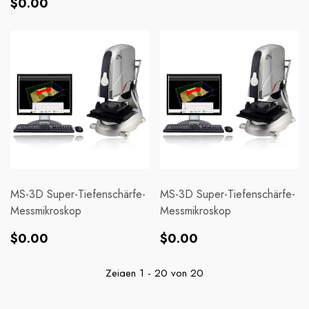
Preis
$0.00
Preis
MS-3D Super-Tiefenschärfe-
MS-3D Super-Tiefenschärfe-
Messmikroskop
Messmikroskop
Normaler
Normaler
$0.00
$0.00
Preis
Preis
Zeigen
1
-
20
von 20