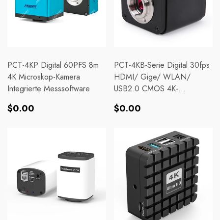
PCT-4KP Digital 60PFS 8m
PCT-4KB-Serie Digital 30fps
4K Microskop-Kamera
HDMI/ Gige/ WLAN/
Integrierte Messsoftware
USB2.0 CMOS 4K-
Mikroskopkamera
Normaler
Normaler
$0.00
$0.00
Preis
Preis