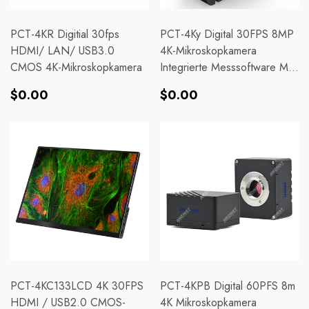
PCT-4KR Digitial 30fps
PCT-4Ky Digital 30FPS 8MP
HDMI/ LAN/ USB3.0
4K-Mikroskopkamera
CMOS 4K-Mikroskopkamera
Integrierte Messsoftware Mit
Bluetooth-Mausbetrieb
Normaler
Normaler
$0.00
$0.00
Preis
Preis
PCT-4KC133LCD 4K 30FPS
PCT-4KPB Digital 60PFS 8m
HDMI / USB2.0 CMOS-
4K Mikroskopkamera