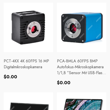
PCT-4KX 4K 60FPS 16 MP
PCA-8MLA 60FPS 8MP
Digitalmikroskopkamera
Autofokus-Mikroskopkamera
1/1,8 ”Sensor Mit USB-Flash-
Normaler
$0.00
Scheibespeicherfunktion
Normaler
Preis
$0.00
Preis