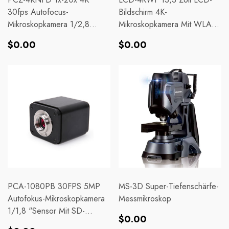
30fps Autofocus-
Bildschirm 4K-
Mikroskopkamera 1/2,8
Mikroskopkamera Mit WLAN,
"Sensor Mit SD-
HDMI, USB 3.0 Ausgang
Normaler
Normaler
$0.00
$0.00
Kartenspeicher
Preis
Preis
PCA-1080PB 30FPS 5MP
MS-3D Super-Tiefenschärfe-
Autofokus-Mikroskopkamera
Messmikroskop
1/1,8 "Sensor Mit SD-
Normaler
$0.00
Kartenspeicherfunktion
Normaler