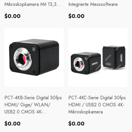
Mikroskopkamera Mit 13,3
Integrierte Messsoftware
Zoll Monitor Für
Normaler
Normaler
$0.00
$0.00
Eigenständige Und PC-
Preis
Preis
Bildgebung
PCT-4KB-Serie Digital 30fps
PCT-4KC-Serie Digital 30fps
HDMI/ Gige/ WLAN/
HDMI / USB2.0 CMOS 4K-
USB2.0 CMOS 4K-
Mikroskopkamera
Mikroskopkamera
Normaler
Normaler
$0.00
$0.00
Preis
Preis