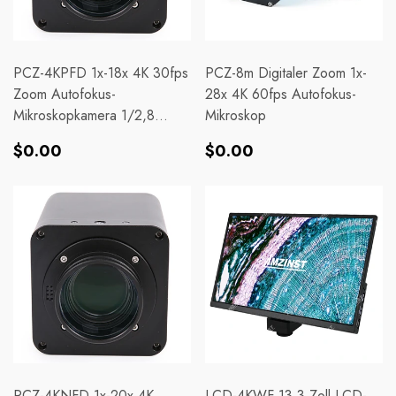
PCZ-4KPFD 1x-18x 4K 30fps
PCZ-8m Digitaler Zoom 1x-
Zoom Autofokus-
28x 4K 60fps Autofokus-
Mikroskopkamera 1/2,8
Mikroskop
"Sensor Mit SD-
Normaler
Normaler
$0.00
$0.00
Kartenspeicher
Preis
Preis
PCZ-4KNFD 1x-20x 4K
LCD-4KWF 13,3 Zoll LCD-